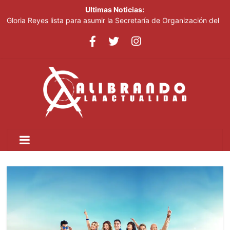
Ultimas Noticias:
Gloria Reyes lista para asumir la Secretaría de Organización del
PRM
Efemérides Patrias y el Instituto Duartiano en reunión solemne
por el sesquicentenario de Juan Pablo Duarte
Verónica Batista regresa con la tercera temporada de “Fuera de
Liga”
Agente de la DIGESETT identifica a mujer reportada como
desaparecida tras encontrarla desorientada
Banreservas obtiene siete galardones en los Effie Awards
República Dominicana 2026