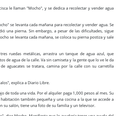
cisca le llaman "Mocho", y se dedica a recolectar y vender agua
ocho" se levanta cada mañana para recolectar y vender agua. Se
ió una pierna. Sin embargo, a pesar de las dificultades, sigue
 Mocho se levanta cada mañana, se coloca su pierna postiza y sale
tres ruedas metálicas, arrastra un tanque de agua azul, que
s de agua de la calle. Va sin camiseta y la gente que lo ve le da
 aguacates se tratara, camina por la calle con su carretilla
los", explica a Diario Libre.
jo de toda una vida. Por el alquiler paga 1,000 pesos al mes. Su
 habitación también pequeña y una cocina a la que se accede a
n su salón, tiene una foto de su familia y un televisor.
, dice Mocho. Manifiesta que le ayudaría tener una ayuda del