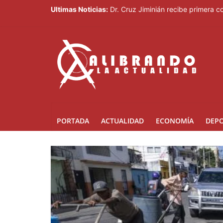
Ultimas Noticias:
Dr. Cruz Jiminián recibe primera c
El mundo del fútbol despide a Jorg
Controlan incendio en inmediacion
Johnny Pujols: "Hay decenas de mi
César Fernández acusa al Gobierno
PORTADA
ACTUALIDAD
ECONOMÍA
DEP