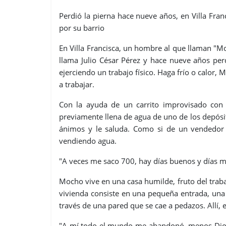
Perdió la pierna hace nueve años, en Villa Fran
por su barrio
En Villa Francisca, un hombre al que llaman "M
llama Julio César Pérez y hace nueve años perd
ejerciendo un trabajo físico. Haga frío o calor,
a trabajar.
Con la ayuda de un carrito improvisado con 
previamente llena de agua de uno de los depósito
ánimos y le saluda. Como si de un vendedor de
vendiendo agua.
"A veces me saco 700, hay días buenos y días ma
Mocho vive en una casa humilde, fruto del traba
vivienda consiste en una pequeña entrada, una
través de una pared que se cae a pedazos. Allí, e
"A mí todo el mundo me abandonó, menos Dios"