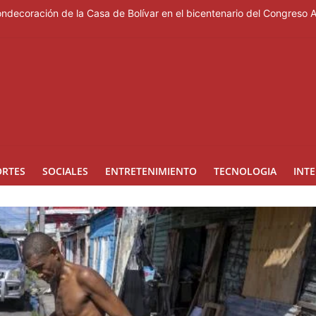
ondecoración de la Casa de Bolívar en el bicentenario del Congreso 
e Messi, padre del astro argentino
es de vertedero en Cancino
les de ciudadanos que quieren inscribirse en el PLD"
 de presentar logros que no reflejan la realidad económica
ORTES
SOCIALES
ENTRETENIMIENTO
TECNOLOGIA
INT